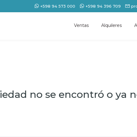
+598 94 573 000
+598 94 396 709
pr
Ventas
Alquileres
A
iedad no se encontró o ya no