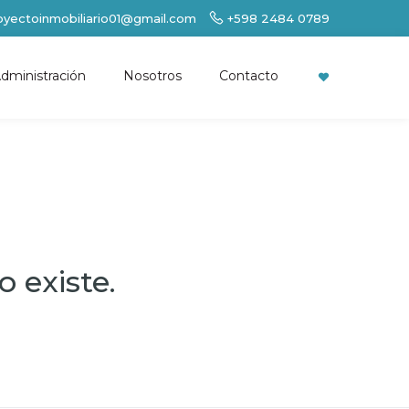
oyectoinmobiliario01@gmail.com
+598 2484 0789
dministración
Nosotros
Contacto
 existe.