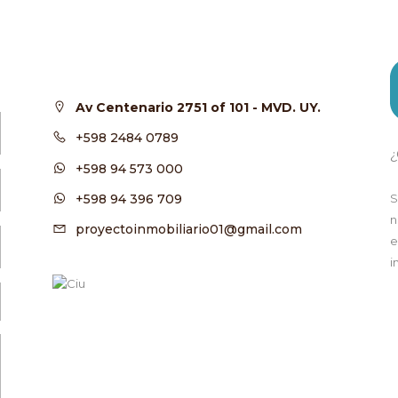
Av Centenario 2751 of 101 - MVD. UY.
+598 2484 0789
¿
+598 94 573 000
+598 94 396 709
S
n
proyectoinmobiliario01@gmail.com
e
i